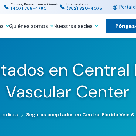
Ocoee, Kissimmee y Oviedo
Los pueblos
Portal d
(407) 759-4790
(352) 320-4075
Póngas
es
Quiénes somos
Nuestras sedes
ados en Central 
Vascular Center
 en línea
Seguros aceptados en Central Florida Vein &