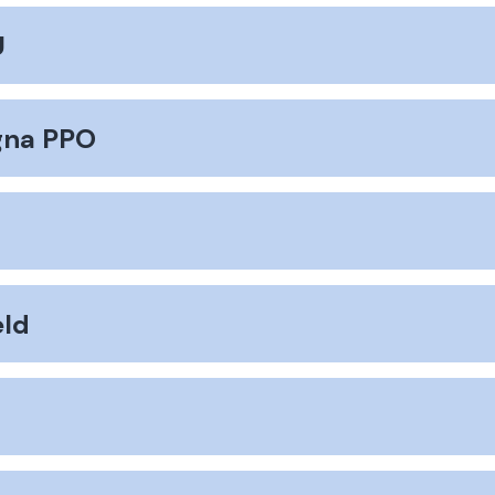
U
gna PPO
eld