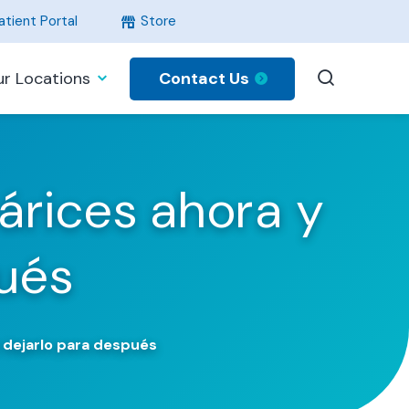
tient Portal
Store
Contact Us
r Locations
árices ahora y
pués
o dejarlo para después