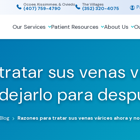
Ocoee, Kissimmee, & Oviedo
The Villages
Pa
(407) 759-4790
(352) 320-4075
Our Services
Patient Resources
About Us
Ou
tratar sus venas v
dejarlo para des
 Blog
Razones para tratar sus venas várices ahora y n