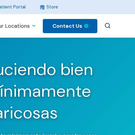
tient Portal
Store
Contact Us
r Locations
uciendo bien
mínimamente
aricosas