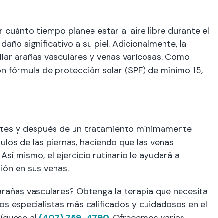
r cuánto tiempo planee estar al aire libre durante el
daño significativo a su piel. Adicionalmente, la
ollar arañas vasculares y venas varicosas. Como
on fórmula de protección solar (SPF) de mínimo 15,
s antes y después de un tratamiento mínimamente
ulos de las piernas, haciendo que las venas
í mismo, el ejercicio rutinario le ayudará a
ión en sus venas.
y arañas vasculares? Obtenga la terapia que necesita
los especialistas más calificados y cuidadosos en el
níquese al
(407) 759-4790
. Ofrecemos varias