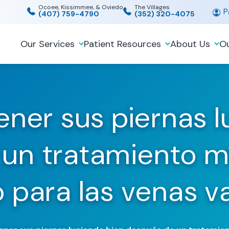
Ocoee, Kissimmee, & Oviedo
The Villages
Pa
(407) 759-4790
(352) 320-4075
Our Services
Patient Resources
About Us
Ou
er sus piernas l
 un tratamiento 
o para las venas v